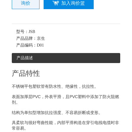
询价
加入询价篮
型号：
JSB
产品品牌：
京生
产品编码：
D01
产品描述
产品特性
不锈钢平包塑软管有防水性、绝缘性，抗拉性。
表面加厚层PVC，外表平滑，且PVC塑料中添加了防火阻燃
剂。
结构为单扣型增加抗拉强度、不容易折断或变形。
具柔软与很好弯曲性能，内部平滑构造在穿引电线电缆时非
常容易。