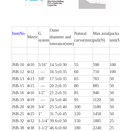
Outer
ItemNo.
G
Natural
Max.axial
packaging
Metric
diameter and
system
curve(mm)
pull(N)
unit(Meter)
toterance(mm)
JSB-10
10
5/16"
14.5±0.30
55
590
100
Φ
JSB-12
12
---
16.5±0.35
60
710
100
Φ
JSB-13
13
3/8"
17.5±0.35
65
765
50
Φ
JSB-15
15
---
20.2±0.35
80
885
50
Φ
JSB-16
16
1/2"
21.2±0.35
85
940
50
Φ
JSB-19
19
---
24.5±0.40
95
1120
50
Φ
JSB-20
20
3/4"
25.5±0.40
100
1180
50
Φ
JSB-25
25
1"
31.7±0.45
120
1450
50
Φ
JSB-32
32
1-1/4"
39.6±0.50
150
1885
25
Φ
JSB-38
38
1-1/2"
46.6±0.60
180
2240
25
Φ