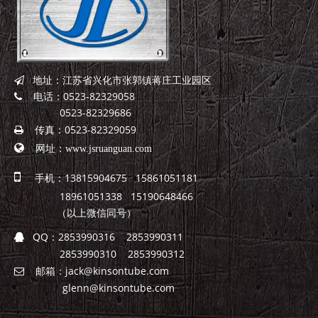
地址：江苏省兴化市张郭镇蒋庄工业园区

电话：0523-82329058

0523-82329686
传真：0523-82329059


网址：
www.jsruanguan.com

手机：13815904675 15861051181
18961051338 15190648466
（以上微信同号）
QQ：
2853990316 2853990311

2853990310 2853990312
邮箱：
jack@kinsontube.com

glenn@kinsontube.com