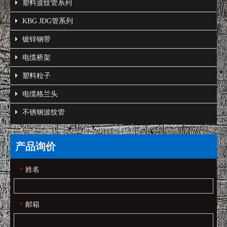
塑料波纹管系列
KBG JDG管系列
镀锌钢带
电缆桥架
塑料粒子
电缆格兰头
不锈钢波纹管
产品询价
姓名
*
邮箱
*