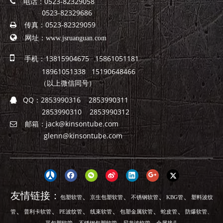
电话：0523-82329058

0523-82329686
传真：0523-82329059


网址：
www.jsruanguan.com

手机：13815904675 15861051181
18961051338 15190648466
（以上微信同号）
QQ：
2853990316 2853990311

2853990310 2853990312
邮箱：
jack@kinsontube.com

glenn@kinsontube.com
友情链接：
、
、
、
、
包塑软管
京生包塑软管
不锈钢软管
KBG管
塑料波纹
、
、
、
、
、
、
、
管
普利卡软管
PE波纹管
线束软管
包塑金属软管
蛇皮管
防爆软管