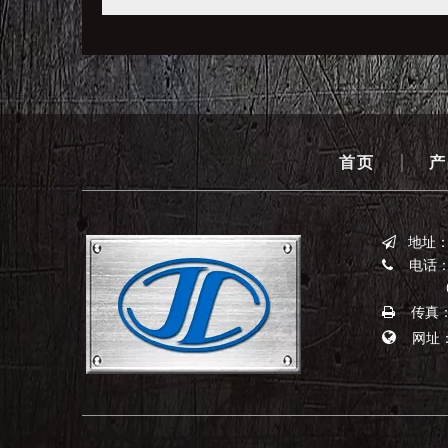
|
首页
产
地址

电话：0

0523-
传真：0


网址