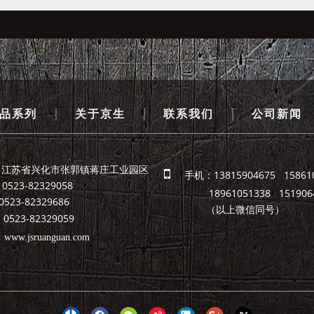
|
|
|
品系列
关于京生
联系我们
公司新闻
：江苏省兴化市张郭镇蒋庄工业园区

手机：13815904675 15861
523-82329058
18961051338 1519064
82329686
（以上微信同号）
523-82329059
：
www.jsruanguan.com