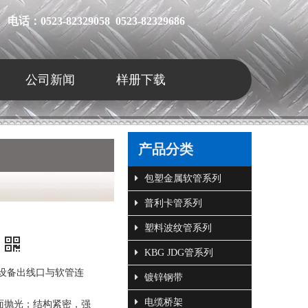
电话：0523-82329058 0523-82329686
公司新闻
样册下载
产品分类
包塑金属软管系列
普利卡管系列
塑料波纹管系列
KBG JDG管系列
的设备出线口与软管连
镀锌钢带
电缆桥架
表面抛光；结构紧密，强