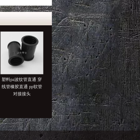
塑料pa波纹管直通 穿
黄色塑料波纹管 橙色
KFW法兰盘式塑料波
线管橡胶直通 pp软管
波纹管 白色PP波纹管
纹管接头 塑料波纹
对接接头
可打开式法兰式固定
座 90度法兰盘式底
接头