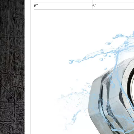
6″
6″