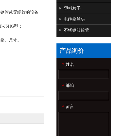
塑料粒子
的钢管或无螺纹的设备
电缆格兰头
SF-JSHG型；
不锈钢波纹管
规格、尺寸。
产品询价
姓名
*
邮箱
*
留言
*