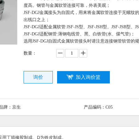
度高。钢管与金属软管连接可靠，外表美观；
JSF-DGJ金属接头为自固式，用来将金属软管连接于无螺纹
出线口之上；
JSF-DGJ适配金属软管:JSF-JS型、JSF-JSH型、JSF-JSB型、J
JSF-DGJ适配钢管:薄钢电线管、黑、白铁管(水、煤气管)；
选用JSF-DGJ自固式金属软管接头时请注意连接钢管软管的
数量：
询价
加入询价篮
品牌：
京生
产品编码：
C05
部分采用丁腈橡胶制成、D为铁皮制成。