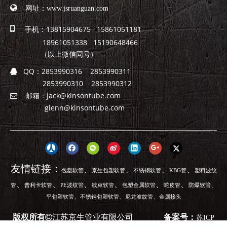

网址：
www.jsruanguan.com

手机：13815904675 15861051181
18961051338 15190648466
（以上微信同号）
QQ：
2853990316 2853990311

2853990310 2853990312
邮箱：
jack@kinsontube.com

glenn@kinsontube.com
友情链接：
、
、
、
、
包塑软管
京生包塑软管
不锈钢软管
KBG管
塑料波纹
、
、
、
、
、
、
、
管
普利卡软管
PE波纹管
线束软管
包塑金属软管
蛇皮管
防爆软管
、
、
、
平包塑软管
不锈钢包塑软管
尼龙波纹管
金属接头
版权所有
江苏京生管业有限公司
备案号：
苏ICP