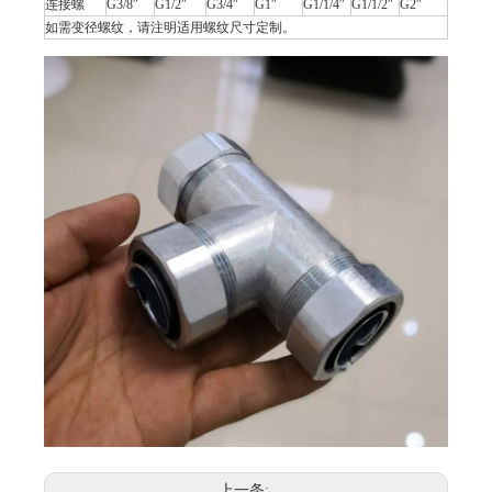
连接螺
G3/8″
G1/2″
G3/4″
G1″
G1/1/4″
G1/1/2″
G2″
如需变径螺纹，请注明适用螺纹尺寸定制。
上一条: