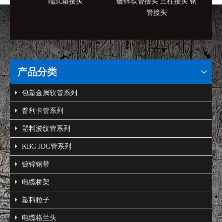
端式箱接头
镀锌软管接头 三柱接头 钢
接地
管接头
产品分类
包塑金属软管系列
普利卡管系列
塑料波纹管系列
KBG JDG管系列
镀锌钢带
电缆桥架
塑料粒子
电缆格兰头