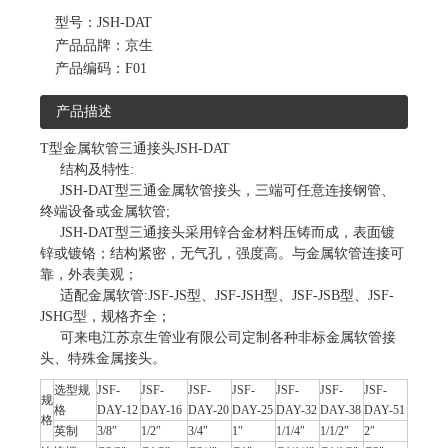
型号：
JSH-DAT
产品品牌：
京生
产品编码：
F01
产品描述
T型金属软管三通接头JSH-DAT
结构及特性:
JSH-DAT型三通金属软管接头，三端可任意连接钢管、
终端设备或金属软管;
JSH-DAT型三通接头采用锌合金材料压铸而成，表面镀
锌或镀铬；结构紧密，无气孔，强度高。与金属软管连接可
靠，外表美观；
适配金属软管:JSF-JS型、JSF-JSH型、JSF-JSB型、JSF-
JSHG型，规格齐全；
可来电江苏京生管业有限公司定制各种非标金属软管接
头、特殊金属接头。
选型规
JSF-
JSF-
JSF-
JSF-
JSF-
JSF-
JSF-
规
格
DAY-12
DAY-16
DAY-20
DAY-25
DAY-32
DAY-38
DAY-51
格
英制
3/8″
1/2″
3/4″
1″
1/1/4″
1/1/2″
2″