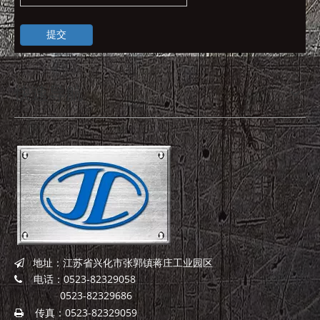
提交
快速导航
地址：江苏省兴化市张郭镇蒋庄工业园区

电话：0523-82329058

0523-82329686
传真：0523-82329059
