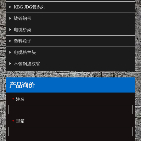
KBG JDG管系列
镀锌钢带
电缆桥架
塑料粒子
电缆格兰头
不锈钢波纹管
产品询价
姓名
*
邮箱
*