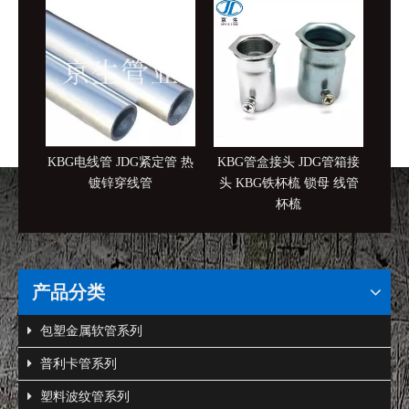
KBG电线管 JDG紧定管 热
KBG管盒接头 JDG管箱接
86
镀锌穿线管
头 KBG铁杯梳 锁母 线管
缆分
杯梳
产品分类
包塑金属软管系列
普利卡管系列
塑料波纹管系列