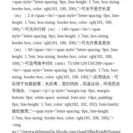
<span style="letter-spacing: 0px; line-height: 1.7em; box-sizing:
border-box; color: rgb(101, 100, 100);">可水平悬空长度
（m）：2.4</span><br/><span style="letter-spacing: 0px; line-
height: 1.7em; box-sizing: border-box; color: rgb(101, 100,
100);">可允许行程（m）：140</span><br/><span
style="letter-spacing: 0px; line-height: 1.7em; box-sizing:
border-box; color: rgb(101, 100, 100);">可允许垂直悬挂
（m）：50</span><br/><span style="letter-spacing: 0px; line-
height: 1.7em; box-sizing: border-box; color: rgb(101, 100,
100);">可选弯曲半径R（mm）75/100/120/150/200</span>
<br/><span style="letter-spacing: 0px; line-height: 1.7em; box-
sizing: border-box; color: rgb(101, 100, 100);">应用场合：可
应用于负载较重，长距离，需封闭的，高速运动，环境恶劣
等场合。</span></p><p style="margin-top: 0px; margin-
bottom: 0px; white-space: normal; font-size: 14px; padding:
0px; line-height: 1.7em; color: rgb(102, 102, 102); font-family:
微软雅黑;"><span style="letter-spacing: 0px; line-height:
1.7em; box-sizing: border-box; color: rgb(101, 100, 100);">
<img
src="//iprorwxhlimomj5p.ldycdn.com/cloud/ilBqrKrmRilSonqoi