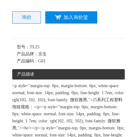
询价
加入询价篮
型号：
TL25
产品品牌：
京生
产品编码：
G01
产品描述
<p style="margin-top: 0px; margin-bottom: 0px; white-space:
normal; font-size: 14px; padding: 0px; line-height: 1.7em; color:
rgb(102, 102, 102); font-family: 微软雅黑;">25系列工程塑料
拖链规格：</p><p style="margin-top: 0px; margin-bottom:
0px; white-space: normal; font-size: 14px; padding: 0px; line-
height: 1.7em; color: rgb(102, 102, 102); font-family: 微软雅
黑;"><br/></p><p style="margin-top: 0px; margin-bottom: 0px;
white-space: normal; font-size: 14px; padding: 0px; line-height: