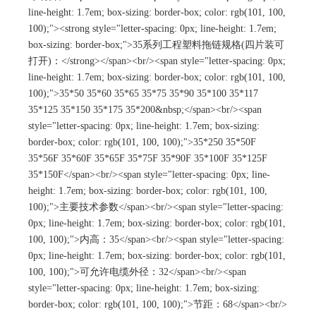
line-height: 1.7em; box-sizing: border-box; color: rgb(101, 100,
100);"><strong style="letter-spacing: 0px; line-height: 1.7em;
box-sizing: border-box;">35系列工程塑料拖链规格(四片装可
打开)：</strong></span><br/><span style="letter-spacing: 0px;
line-height: 1.7em; box-sizing: border-box; color: rgb(101, 100,
100);">35*50 35*60 35*65 35*75 35*90 35*100 35*117
35*125 35*150 35*175 35*200&nbsp;</span><br/><span
style="letter-spacing: 0px; line-height: 1.7em; box-sizing:
border-box; color: rgb(101, 100, 100);">35*250 35*50F
35*56F 35*60F 35*65F 35*75F 35*90F 35*100F 35*125F
35*150F</span><br/><span style="letter-spacing: 0px; line-
height: 1.7em; box-sizing: border-box; color: rgb(101, 100,
100);">主要技术参数</span><br/><span style="letter-spacing:
0px; line-height: 1.7em; box-sizing: border-box; color: rgb(101,
100, 100);">内高：35</span><br/><span style="letter-spacing:
0px; line-height: 1.7em; box-sizing: border-box; color: rgb(101,
100, 100);">可允许电缆外径：32</span><br/><span
style="letter-spacing: 0px; line-height: 1.7em; box-sizing:
border-box; color: rgb(101, 100, 100);">节距：68</span><br/>