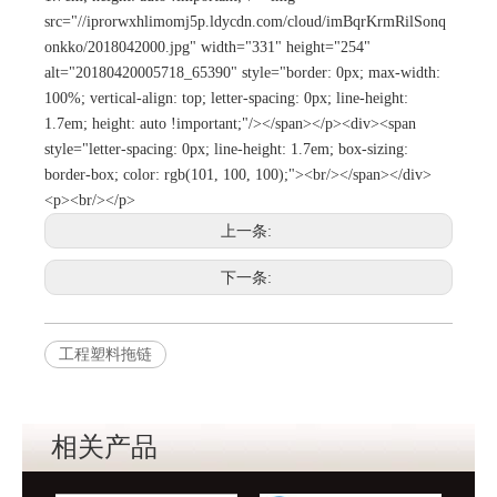
src="//iprorwxhlimomj5p.ldycdn.com/cloud/imBqrKrmRilSonq
onkko/2018042000.jpg" width="331" height="254"
alt="20180420005718_65390" style="border: 0px; max-width:
100%; vertical-align: top; letter-spacing: 0px; line-height:
1.7em; height: auto !important;"/></span></p><div><span
style="letter-spacing: 0px; line-height: 1.7em; box-sizing:
border-box; color: rgb(101, 100, 100);"><br/></span></div>
<p><br/></p>
上一条:
下一条:
工程塑料拖链
相关产品