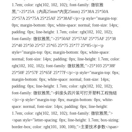
1.7em; color: rgb(102, 102, 102); font-family: 微软雅
黑;">25*25A（内高25mm*内宽25mm) 25*38A 25*50A
25*57A 25*75A 25*25AF 25*38AF</p><p style="margin-top:
0px; margin-bottom: 0px; white-space: normal; font-size: 14px;
padding: 0px; line-height: 1.7em; color: rgb(102, 102, 102);
font-family: 微软雅黑;">25*50AF 25*57AF 25*75AF 25*38
25*40 25*50 25*57 25*65 25*75 25*77 25*85</p><p
style="margin-top: 0px; margin-bottom: 0px; white-space:
normal; font-size: 14px; padding: 0px; line-height: 1.7em; color:
rgb(102, 102, 102); font-family: 微软雅黑;">25*103 25*38F
25*50F 25*57F 25*65F 25*77F</p><p style="margin-top: 0px;
margin-bottom: 0px; white-space: normal; font-size: 14px;
padding: 0px; line-height: 1.7em; color: rgb(102, 102, 102);
font-family: 微软雅黑;">斜接头四片装可打开塑料工程拖链
</p><p style="margin-top: 0px; margin-bottom: 0px; white-
space: normal; font-size: 14px; padding: 0px; line-height:
1.7em; color: rgb(102, 102, 102); font-family: 微软雅黑;">
<span style="letter-spacing: 0px; line-height: 1.7em; box-sizing:
border-box; color: rgb(101, 100, 100);">主要技术参数</span>