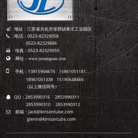
地址：江苏省兴化市张郭镇蒋庄工业园区

电话：0523-82329058

0523-82329686
传真：0523-82329059


网址：
www.jsruanguan.com

手机：13815904675 15861051181
18961051338 15190648466
（以上微信同号）
QQ：
2853990316 2853990311

2853990310 2853990312
邮箱：
jack@kinsontube.com

glenn@kinsontube.com