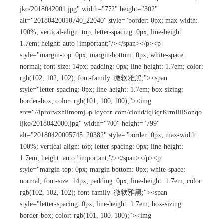
jko/2018042001.jpg" width="772" height="302"
alt="20180420010740_22040" style="border: 0px; max-width:
100%; vertical-align: top; letter-spacing: 0px; line-height:
1.7em; height: auto !important;"/></span></p><p
style="margin-top: 0px; margin-bottom: 0px; white-space:
normal; font-size: 14px; padding: 0px; line-height: 1.7em; color:
rgb(102, 102, 102); font-family: 微软雅黑;"><span
style="letter-spacing: 0px; line-height: 1.7em; box-sizing:
border-box; color: rgb(101, 100, 100);"><img
src="//iprorwxhlimomj5p.ldycdn.com/cloud/iqBqrKrmRilSonqo
ljko/2018042000.jpg" width="700" height="799"
alt="20180420005745_20382" style="border: 0px; max-width:
100%; vertical-align: top; letter-spacing: 0px; line-height:
1.7em; height: auto !important;"/></span></p><p
style="margin-top: 0px; margin-bottom: 0px; white-space:
normal; font-size: 14px; padding: 0px; line-height: 1.7em; color:
rgb(102, 102, 102); font-family: 微软雅黑;"><span
style="letter-spacing: 0px; line-height: 1.7em; box-sizing:
border-box; color: rgb(101, 100, 100);"><img