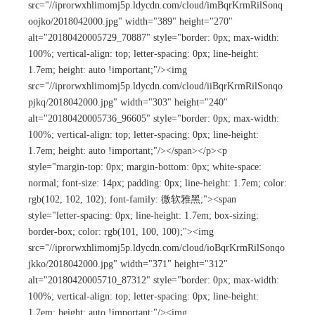
src="//iprorwxhlimomj5p.ldycdn.com/cloud/imBqrKrmRilSonq
oojko/2018042000.jpg" width="389" height="270"
alt="20180420005729_70887" style="border: 0px; max-width:
100%; vertical-align: top; letter-spacing: 0px; line-height:
1.7em; height: auto !important;"/><img
src="//iprorwxhlimomj5p.ldycdn.com/cloud/iiBqrKrmRilSonqo
pjkq/2018042000.jpg" width="303" height="240"
alt="20180420005736_96605" style="border: 0px; max-width:
100%; vertical-align: top; letter-spacing: 0px; line-height:
1.7em; height: auto !important;"/></span></p><p
style="margin-top: 0px; margin-bottom: 0px; white-space:
normal; font-size: 14px; padding: 0px; line-height: 1.7em; color:
rgb(102, 102, 102); font-family: 微软雅黑;"><span
style="letter-spacing: 0px; line-height: 1.7em; box-sizing:
border-box; color: rgb(101, 100, 100);"><img
src="//iprorwxhlimomj5p.ldycdn.com/cloud/ioBqrKrmRilSonqo
jkko/2018042000.jpg" width="371" height="312"
alt="20180420005710_87312" style="border: 0px; max-width:
100%; vertical-align: top; letter-spacing: 0px; line-height:
1.7em; height: auto !important;"/><img