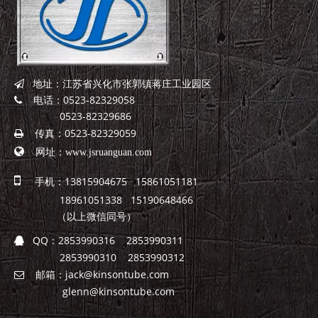
地址：江苏省兴化市张郭镇蒋庄工业园区

电话：0523-82329058

0523-82329686
传真：0523-82329059


网址：
www.jsruanguan.com

手机：13815904675 15861051181
18961051338 15190648466
（以上微信同号）
QQ：
2853990316 2853990311

2853990310 2853990312
邮箱：
jack@kinsontube.com

glenn@kinsontube.com