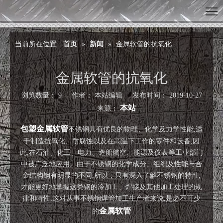
当前所在位置:
首页
»
新闻
»
金属软管的抗氧化
金属软管的抗氧化
浏览数量：
9
作者： 本站编辑 发布时间： 2019-10-27
本站
来源：
["wechat","weibo","qzone","douban","email"]
包塑金属软管
不锈钢具有优良的物理、化学及力学性能,适
于制造抗氧化、耐腐蚀以及在高温下工作的零件和设备,因
此,在石油、化工、电力、造船航空、能源及仪表等工业部门
中被广泛地应用。由于不锈钢的化学成分、组织及性能与合
金结构钢有明显的不同,所以，只有深入了解不锈钢的特性,
才能更好地掌握这类钢的冷加工、焊接及其他加工处理的规
律和特性,这对从事不锈钢焊管加工生产者来说,是必不可少
金属软管
的