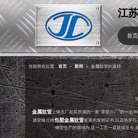
江
首页
当前所在位置:
首页
»
新闻
»
金属软管的直径
["wechat","weibo","qzone","douban","email"]
金属软管
上钢五厂在其所属的一家“弄堂小厂”的一台3
包塑金属软管
聂荣臻元帅
签署的发明证书,以及热穿孔
钢管生产的领域内,这一工艺一直延续至今,成