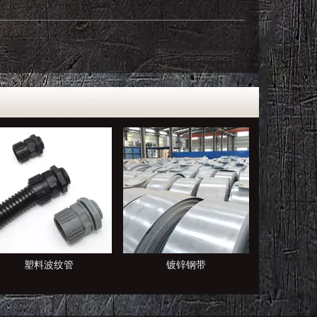
镀锌钢带
电缆桥架
塑