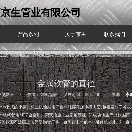
苏京生管业有限公司
产品系列
关于京生
联系我们
金属软管的直径
本
浏览数量：
5
作者： 本站编辑 发布时间： 2019-10-29 来源：
0mm老式的小穿孔机上试验采用二辊斜轧穿孔加冷拔工艺(包括发明了冷
不锈钢管用MTZ合金顶头荣获冶金工业部鉴定证书),成功地生产出我国
为我国不法国上海异型钢管厂将一台闲置多年的450t引伸机,改制成一台