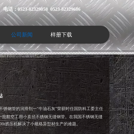
电话：0523-82329058 0523-82329686
公司新闻
样册下载
站
拔不锈钢管的润滑剂一“牛油石灰”荣获时任国防科工委主任
第一批航空工用小直径不锈钢无缝钢管。在我国不锈钢无缝
600t挤压机解决了小规格异型材生产的难题。