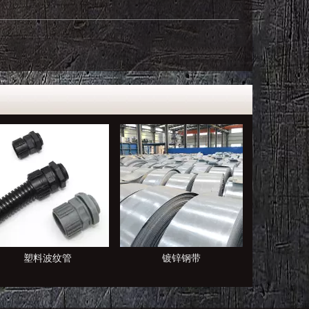
镀锌钢带
电缆桥架
塑