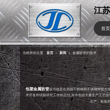
江
首页
当前所在位置:
首页
»
新闻
»
金属软管的技术
["wechat","weibo","qzone","douban","email"]
包塑金属软管
该书就是在我国不锈钢和不锈钢焊管大
术开发和试验研究工作的总结,其中包括大量生产工艺技巧
生产、检验