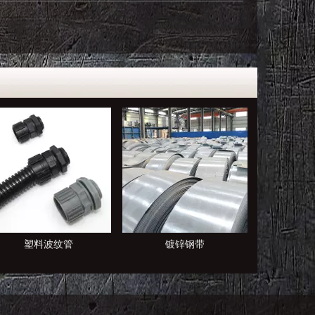
镀锌钢带
电缆桥架
塑