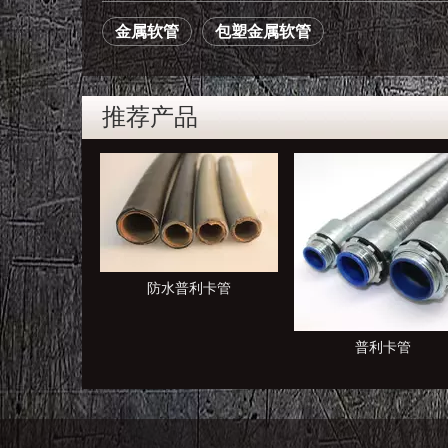
金属软管
包塑金属软管
推荐产品
利卡管
普利卡管
KBG JDG管