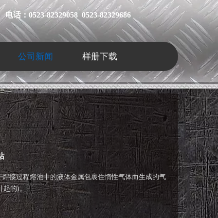
电话：0523-82329058 0523-82329686
公司新闻
样册下载
站
于焊接过程熔池中的液体金属包裹住惰性气体而生成的气
起的)。