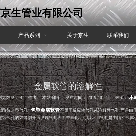
苏京生管业有限公司
产品系列
关于京生
联系我们
金属软管的溶解性
本
浏览数量：
4
作者： 本站编辑 发布时间： 2019-10-31 来源：
包塑金属软管
(隧道型气孔),
不属于反应性气孔或溶解性气孔,而是由
有连续气孔的焊缝剖开后发现气孔表面未氧化，可以证明气孔是由惰性气体引