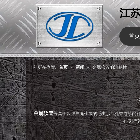
江
首页
当前所在位置:
首页
»
新闻
»
金属软管的溶解性
["wechat","weibo","qzone","douban","email"]
金属软管
等离子弧焊焊缝生成的毛虫形气孔或连续的孔洞
孔(对