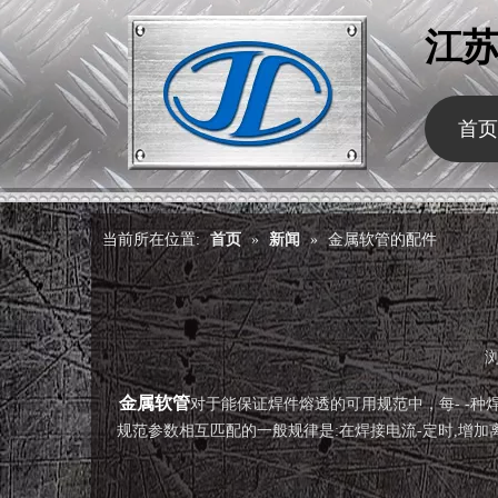
江
首页
当前所在位置:
首页
»
新闻
»
金属软管的配件
["wechat","weibo","qzone","douban","email"]
金属软管
对于能保证焊件熔透的可用规范中，每- -
规范参数相互匹配的一般规律是:在焊接电流-定时,增加