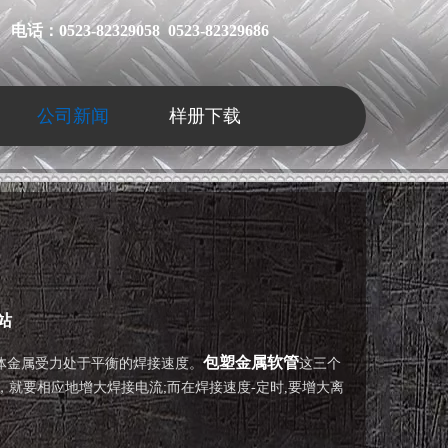
电话：0523-82329058 0523-82329686
公司新闻
样册下载
站
包塑金属软管
液体金属受力处于平衡的焊接速度。
这三个
，就要相应地增大焊接电流;而在焊接速度-定时,要增大离