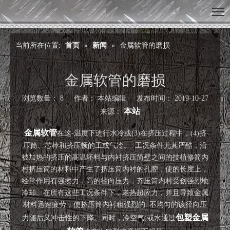
当前所在位置:
首页
»
新闻
»
金属软管的磨损
金属软管的磨损
浏览数量：
8
作者： 本站编辑 发布时间： 2019-10-27
本站
来源：
["wechat","weibo","qzone","douban","email"]
金属软管
在这-温度下进行水冷或(3)在挤压过程中，(4)挤
压筒、芯棒和挤压顿的工或气冷。 工况条件尤其严酷，沿
被加热的挤压的高温坯料与内衬挤压简壁之间的技植修简内
村挤压筒的材料中产生了挤压筒内衬的孔腔，使的长度上，
经常作用有强擦力，高的径向压力，齐压筒内村受创强烈地
冷却。在所有这些工况条件下，老热超应力，并且导致金属
材料迅速疲劳，使挤压筒内衬租强烈的. 不均匀的该径向压
包塑金属
力随后又冲击性的下降。同时，冷空气(或水通过