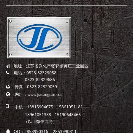
地址：江苏省兴化市张郭镇蒋庄工业园区

电话：0523-82329058

0523-82329686
传真：0523-82329059


网址：
www.jsruanguan.com

手机：13815904675 15861051181
18961051338 15190648466
（以上微信同号）
QQ：
2853990316 2853990311
