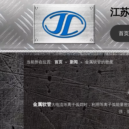
江
首页
当前所在位置:
首页
»
新闻
»
金属软管的密度
["wechat","weibo","qzone","douban","email"]
金属软管
大电流等离子弧焊时，利用等离子弧能量密
强，