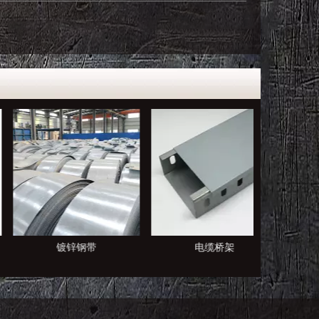
镀锌钢带
电缆桥架
塑