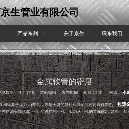
苏京生管业有限公司
产品系列
关于京生
联系我们
金属软管的密度
本
浏览数量：
3
作者： 本站编辑 发布时间： 2019-10-30 来源：
包塑
度和等离子流力大的特点,等离子弧的弧柱和弧焰同时对焊件加热。
便在熔池头部形成-一个 穿透性的小孔，弧焰从小孔的背面露出,如图5--43