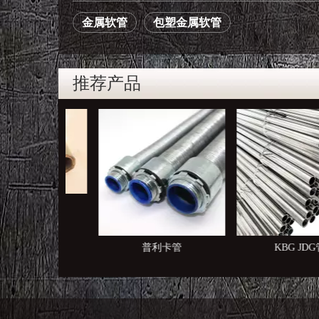
金属软管
包塑金属软管
推荐产品
利卡管
普利卡管
KBG JDG管