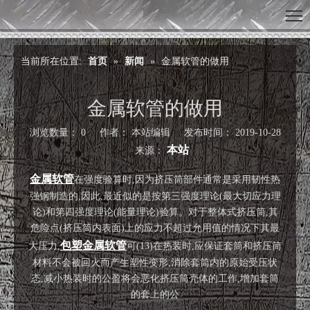
当前所在位置:
首页
»
新闻
»
金属软管的做用
金属软管的做用
浏览数量：
0
作者： 本站编辑 发布时间： 2019-10-28
本站
来源：
["wechat","weibo","qzone","douban","email"]
金属软管
在强度验算时,因为挤压筒部件通常是采用韧性热
强钢制造的,因此,最近似的是按第三强度理论(最大切应力理
论)和第四强度理论(能量理论)验算。对于整体式挤压筒,其
危险点(挤压筒内表面)上的应力不超过允用值的情况下其最
包塑金属软管
大压力,
可(13)在热装时,应保证套筒和挤压筒
材料不会被回火而产生塑性变形,消除套筒内的原始受压状
态,减小热装时的公盈将会恶化挤压筒壳体的工作,增加套筒
的套上的公