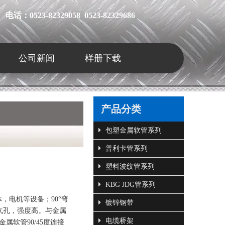
电话：0523-82329058 0523-82329686
公司新闻
样册下载
产品分类
包塑金属软管系列
普利卡管系列
塑料波纹管系列
KBG JDG管系列
体，电机等设备；90°弯
镀锌钢带
气孔，强度高。与金属
电缆桥架
属软管90/45度连接