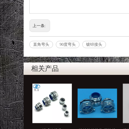
上一条:
直角弯头
90度弯头
镀锌接头
相关产品