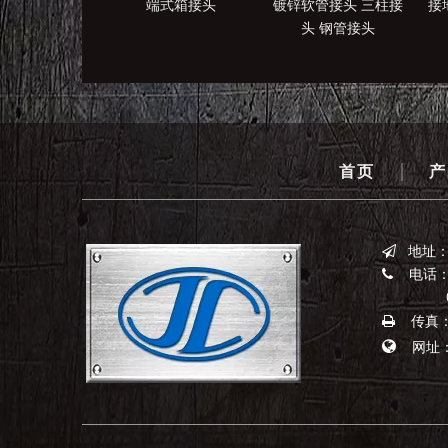
端式箱接头
镀锌软管接头 三柱接
接
头 钢管接头
|
首页
产
地址

电话：0

0523-
传真：0


网址