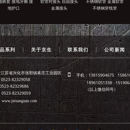
地铁套 接地牙圈 接
软管对接头 自固接头
不锈钢软管 金属软管
地护口
金属接头
不锈钢穿线管
|
|
|
品系列
关于京生
联系我们
公司新闻
：江苏省兴化市张郭镇蒋庄工业园区

手机：13815904675 15861
523-82329058
18961051338 1519064
82329686
（以上微信同号）
523-82329059
：
www.jsruanguan.com