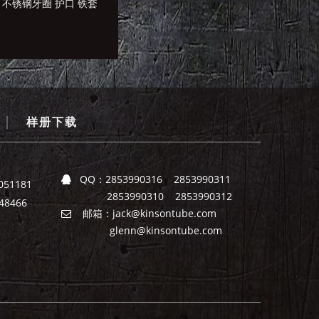
不锈钢牙圈 护口 铁套
90度弹簧接头 金属接
不锈钢内牙接头 不
头 弹簧接头
钢金属内丝接头 内
纹接头
|
样册下载
QQ：
2853990316 2853990311

051181
2853990310 2853990312
8466
邮箱：
jack@kinsontube.com

glenn@kinsontube.com