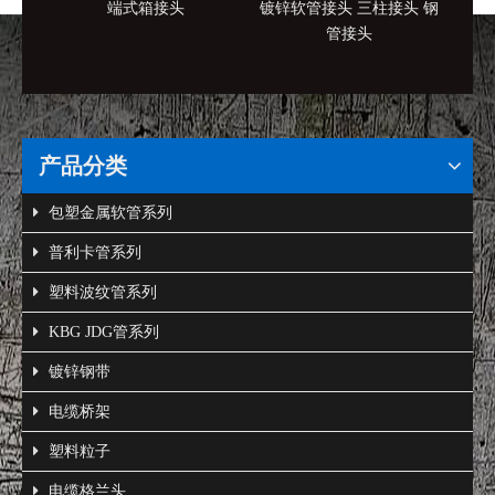
端式箱接头
镀锌软管接头 三柱接头 钢
接地
管接头
产品分类
包塑金属软管系列
普利卡管系列
塑料波纹管系列
KBG JDG管系列
镀锌钢带
电缆桥架
塑料粒子
电缆格兰头