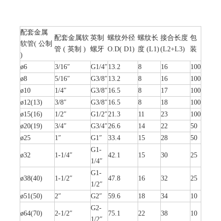
配套金属
配套金属软
英制
螺纹外径
螺纹长
接合长度
包
软管( 公制
管 ( 英制 )
螺牙
O.D( D1)
度 (L1)
(L2+L3)
装
)
ø6
3/16″
G1/4″
13.2
8
16
100
ø8
5/16″
G3/8″
13.2
8
16
100
ø10
1/4″
G3/8″
16.5
8
17
100
ø12(13)
3/8″
G3/8″
16.5
8
18
100
ø15(16)
1/2″
G1/2″
21.3
11
23
100
ø20(19)
3/4″
G3/4″
26.6
14
22
50
ø25
1″
G1″
33.4
15
28
50
G1-
ø32
1-1/4″
42.1
15
30
25
1/4″
G1-
ø38(40)
1-1/2″
47.8
16
32
25
1/2″
ø51(50)
2″
G2″
59.6
18
34
10
G2-
ø64(70)
2-1/2″
75.1
22
38
10
1/2″