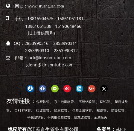

网址：
www.jsruanguan.com

手机：13815904675 15861051181
18961051338 15190648466
（以上微信同号）
QQ：
2853990316 2853990311

2853990310 2853990312
邮箱：
jack@kinsontube.com

glenn@kinsontube.com
友情链接：
、
、
、
、
包塑软管
京生包塑软管
不锈钢软管
KBG管
塑料波纹
、
、
、
、
、
、
、
管
普利卡软管
PE波纹管
线束软管
包塑金属软管
蛇皮管
防爆软管
、
、
、
平包塑软管
不锈钢包塑软管
尼龙波纹管
金属接头
版权所有
江苏京生管业有限公司
备案号：
苏ICP