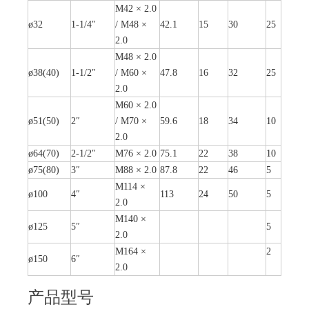
M42 × 2.0
ø32
1-1/4″
/ M48 ×
42.1
15
30
25
2.0
M48 × 2.0
ø38(40)
1-1/2″
/ M60 ×
47.8
16
32
25
2.0
M60 × 2.0
ø51(50)
2″
/ M70 ×
59.6
18
34
10
2.0
ø64(70)
2-1/2″
M76 × 2.0
75.1
22
38
10
ø75(80)
3″
M88 × 2.0
87.8
22
46
5
M114 ×
ø100
4″
113
24
50
5
2.0
M140 ×
ø125
5″
5
2.0
M164 ×
2
ø150
6″
2.0
产品型号