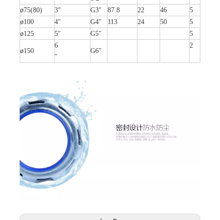
ø75(80)
3″
G3″
87.8
22
46
5
ø100
4″
G4″
113
24
50
5
ø125
5″
G5″
5
6
2
ø150
G6″
″