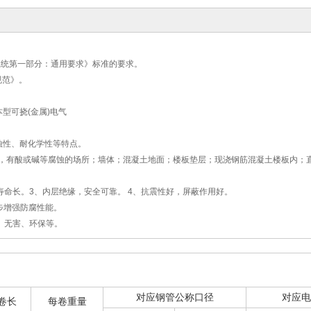
安装用导管系统第一部分：通用要求》标准的要求。
规范》。
型可挠(金属)电气
蚀性、耐化学性等特点。
所，有酸或碱等腐蚀的场所；墙体；混凝土地面；楼板垫层；现浇钢筋混凝土楼板内；
寿命长。3、内层绝缘，安全可靠。 4、抗震性好，屏蔽作用好。
一步增强防腐性能。
、无害、环保等。
对应钢管公称口径
对应电
卷长
每卷重量