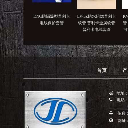
DNG防隔爆型普利卡
LV-5Z防水阻燃普利卡
K
电线保护套管
软管 普利卡金属软管
管
普利卡电线套管
可
|
首页
产
地址

电话：0

0523-
传真：0


网址