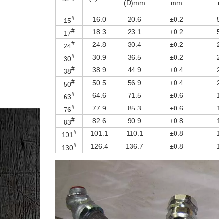
(D)mm
mm
#
16.0
20.6
±0.2
15
#
18.3
23.1
±0.2
17
#
24.8
30.4
±0.2
24
#
30.9
36.5
±0.2
30
#
38.9
44.9
±0.4
38
#
50.5
56.9
±0.4
50
#
64.6
71.5
±0.6
63
#
77.9
85.3
±0.6
76
#
82.6
90.9
±0.8
83
#
101.1
110.1
±0.8
101
#
126.4
136.7
±0.8
130