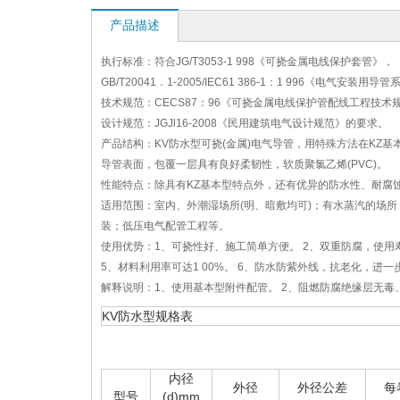
产品描述
执行标准：符合JG/T3053-1 998《可挠金属电线保护套管》，
GB/T20041．1-2005/IEC61 386-1：1 996《电气
技术规范：CECS87：96《可挠金属电线保护管配线工程技术
设计规范：JGJl16-2008《民用建筑电气设计规范》的要求。
产品结构：KV防水型可挠(金属)电气导管，用特殊方法在KZ基本
导管表面，包覆一层具有良好柔韧性，软质聚氯乙烯(PVC)。
性能特点：除具有KZ基本型特点外，还有优异的防水性、耐腐
适用范围：室内、外潮湿场所(明、暗敷均可)；有水蒸汽的场
装；低压电气配管工程等。
使用优势：1、可挠性好、施工简单方便。 2、双重防腐，使用
5、材料利用率可达1 00%。 6、防水防紫外线，抗老化，进
解释说明：1、使用基本型附件配管。 2、阻燃防腐绝缘层无毒
KV防水型规格表
内径
外径
外径公差
每
型号
(d)mm