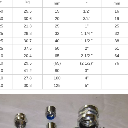
m
kg
mm
"
mm
50
25.5
15
1/2"
16
50
30.6
20
3/4"
19
25
21.3
25
1"
25
25
28.8
32
1 1/4 "
32
25
30.7
40
1 1/2 "
38
25
37.5
50
2"
51
10
20.4
65
2 1/2 "
64
10
29.5
(65)
(2 1/2)"
76
10
41.2
80
3"
10
27.8
100
4"
10
30.8
125
5"