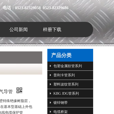
电话：0523-82329058 0523-82329686
公司新闻
样册下载
产品分类
包塑金属软管系列
普利卡管系列
塑料波纹管系列
电气导管
KBG JDG管系列
壁特殊绝缘树脂层，
镀锌钢带
2在基本型基础上外包
电缆桥架
电线电缆保护管