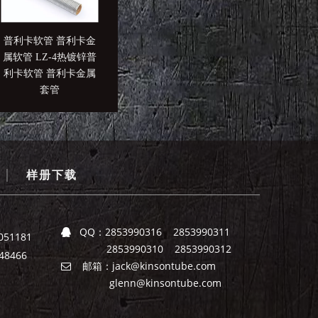
普利卡软管 普利卡金
普利卡BG箱接头 普利
LV-5防水普利卡软管
属软管 LZ-4热镀锌普
卡接头
普利卡金属软管 普
利卡软管 普利卡金属
卡电线套管
套管
|
样册下载
QQ：
2853990316 2853990311

051181
2853990310 2853990312
8466
邮箱：
jack@kinsontube.com

glenn@kinsontube.com