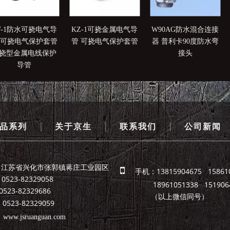
V-1防水可挠电气导
KZ-1可挠金属电气导
W90AG防水混合连接
 可挠电气保护套管
管 可挠电气保护套管
器 普利卡90度防水弯
挠型金属电线保护
接头
导管
|
|
|
品系列
关于京生
联系我们
公司新闻
：江苏省兴化市张郭镇蒋庄工业园区

手机：13815904675 15861
523-82329058
18961051338 1519064
82329686
（以上微信同号）
523-82329059
：
www.jsruanguan.com