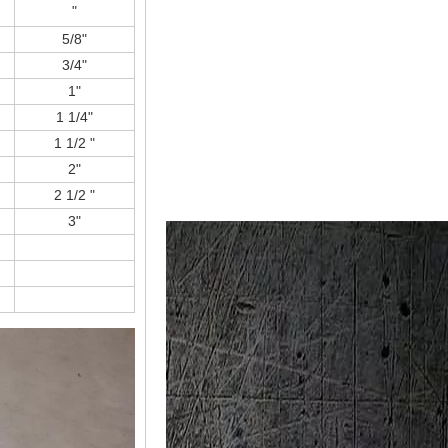
"
5/8"
3/4"
1"
1 1/4"
1 1/2 "
2"
2 1/2 "
3"