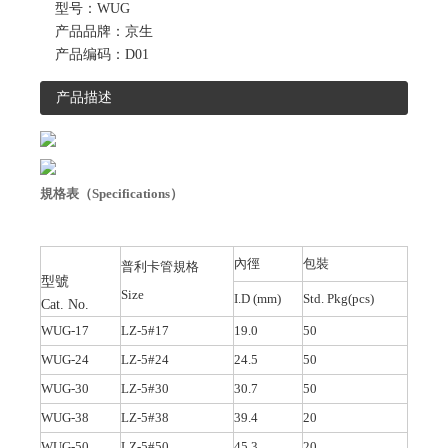
型号：
WUG
产品品牌：
京生
产品编码：
D01
产品描述
規格表（
Specifications
）
內徑
包裝
普利卡管規格
型號
Size
I.D (mm)
Std. Pkg(pcs)
Cat. No.
WUG-17
LZ-5#17
19.0
50
WUG-24
LZ-5#24
24.5
50
WUG-30
LZ-5#30
30.7
50
WUG-38
LZ-5#38
39.4
20
WUG-50
LZ-5#50
45.3
20