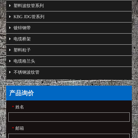
塑料波纹管系列
KBG JDG管系列
镀锌钢带
电缆桥架
塑料粒子
电缆格兰头
不锈钢波纹管
产品询价
姓名
*
邮箱
*