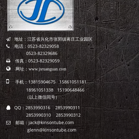
地址：江苏省兴化市张郭镇蒋庄工业园区

电话：0523-82329058

0523-82329686
传真：0523-82329059


网址：
www.jsruanguan.com

手机：13815904675 15861051181
18961051338 15190648466
（以上微信同号）
QQ：
2853990316 2853990311

2853990310 2853990312
邮箱：
jack@kinsontube.com

glenn@kinsontube.com