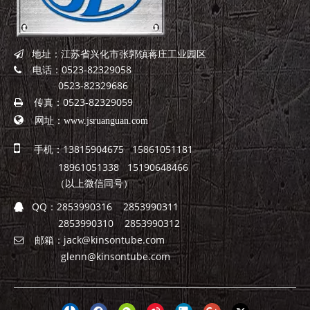
地址：江苏省兴化市张郭镇蒋庄工业园区

电话：0523-82329058

0523-82329686
传真：0523-82329059


网址：
www.jsruanguan.com

手机：13815904675 15861051181
18961051338 15190648466
（以上微信同号）
QQ：
2853990316 2853990311

2853990310 2853990312
邮箱：
jack@kinsontube.com

glenn@kinsontube.com