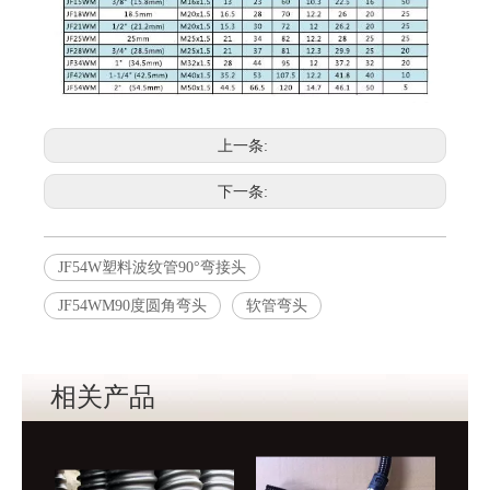
上一条:
下一条:
JF54W塑料波纹管90°弯接头
JF54WM90度圆角弯头
软管弯头
相关产品