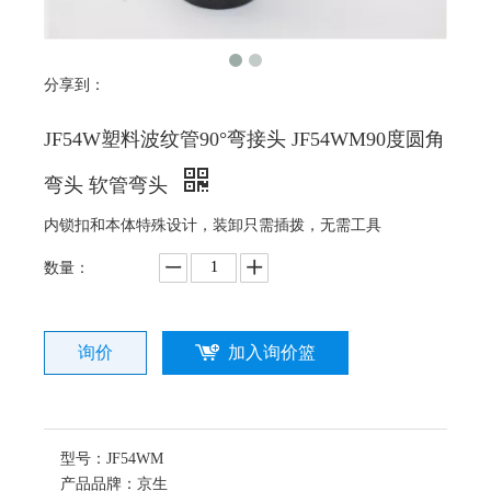
分享到：
JF54W塑料波纹管90°弯接头 JF54WM90度圆角
弯头 软管弯头
内锁扣和本体特殊设计，装卸只需插拨，无需工具
数量：
询价
加入询价篮
型号：
JF54WM
产品品牌：
京生