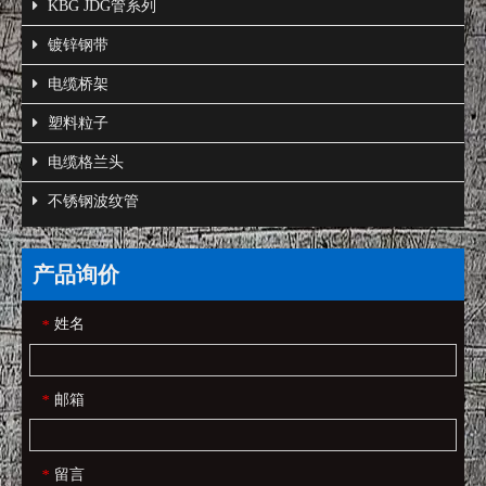
KBG JDG管系列
镀锌钢带
电缆桥架
塑料粒子
电缆格兰头
不锈钢波纹管
产品询价
姓名
*
邮箱
*
留言
*