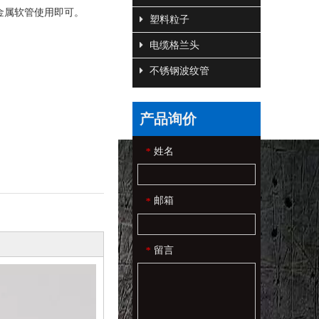
包塑金属软管使用即可。
塑料粒子
电缆格兰头
不锈钢波纹管
产品询价
姓名
*
邮箱
*
留言
*