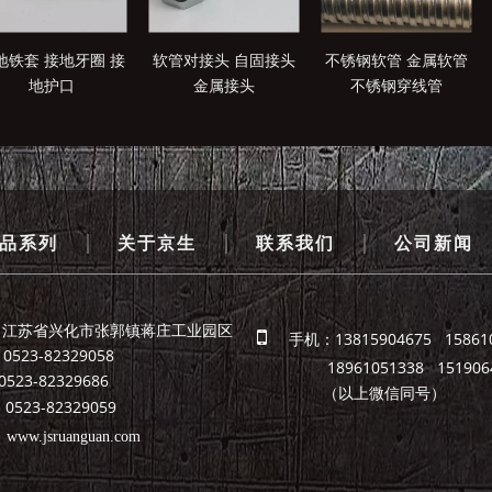
地铁套 接地牙圈 接
软管对接头 自固接头
不锈钢软管 金属软管
地护口
金属接头
不锈钢穿线管
|
|
|
品系列
关于京生
联系我们
公司新闻
：江苏省兴化市张郭镇蒋庄工业园区

手机：13815904675 15861
523-82329058
18961051338 1519064
82329686
（以上微信同号）
523-82329059
：
www.jsruanguan.com