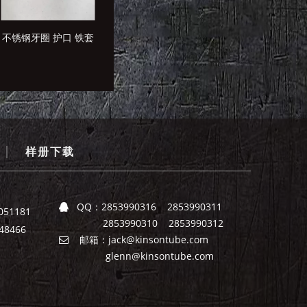
不锈钢牙圈 护口 铁套
90度弹簧接头 金属接
不锈钢内牙接头 不
头 弹簧接头
钢金属内丝接头 内
纹接头
|
样册下载
QQ：
2853990316 2853990311

051181
2853990310 2853990312
8466
邮箱：
jack@kinsontube.com

glenn@kinsontube.com