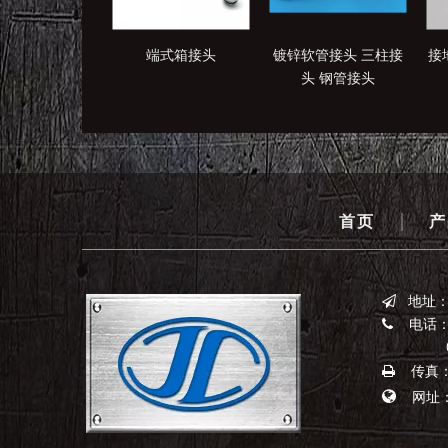
端式箱接头
镀锌软管接头 三柱接
接
头 钢管接头
|
首页
产
地址

电话：0

0523-
传真：0


网址