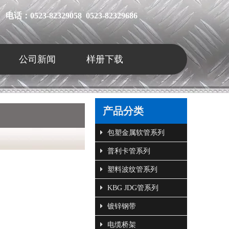
电话：0523-82329058 0523-82329686
公司新闻
样册下载
产品分类
包塑金属软管系列
普利卡管系列
塑料波纹管系列
KBG JDG管系列
镀锌钢带
电缆桥架