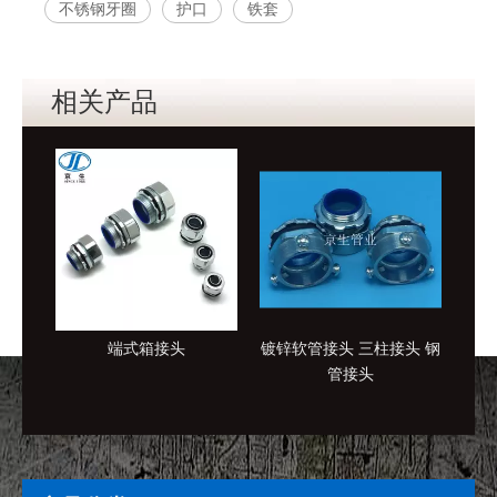
不锈钢牙圈
护口
铁套
相关产品
端式箱接头
镀锌软管接头 三柱接头 钢
接地
管接头