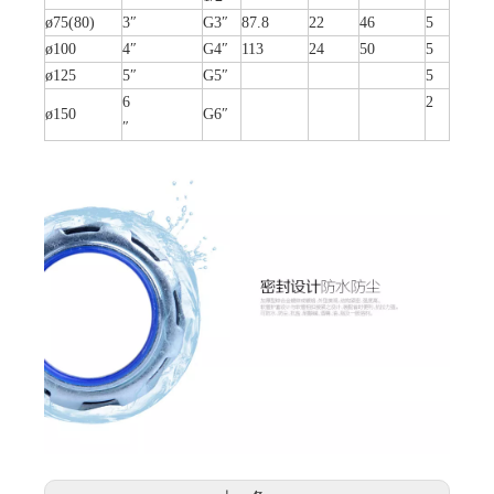
ø75(80)
3″
G3″
87.8
22
46
5
ø100
4″
G4″
113
24
50
5
ø125
5″
G5″
5
6
2
ø150
G6″
″