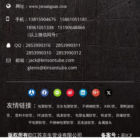

网址：
www.jsruanguan.com

手机：13815904675 15861051181
18961051338 15190648466
（以上微信同号）
QQ：
2853990316 2853990311

2853990310 2853990312
邮箱：
jack@kinsontube.com

glenn@kinsontube.com
友情链接：
、
、
、
、
包塑软管
京生包塑软管
不锈钢软管
KBG管
塑料波纹
、
、
、
、
、
、
、
管
普利卡软管
PE波纹管
线束软管
包塑金属软管
蛇皮管
防爆软管
、
、
、
平包塑软管
不锈钢包塑软管
尼龙波纹管
金属接头
版权所有
江苏京生管业有限公司
备案号：
苏ICP