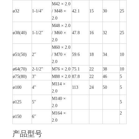
M42 × 2.0
ø32
1-1/4″
/ M48 ×
42.1
15
30
25
2.0
M48 × 2.0
ø38(40)
1-1/2″
/ M60 ×
47.8
16
32
25
2.0
M60 × 2.0
ø51(50)
2″
/ M70 ×
59.6
18
34
10
2.0
ø64(70)
2-1/2″
M76 × 2.0
75.1
22
38
10
ø75(80)
3″
M88 × 2.0
87.8
22
46
5
M114 ×
ø100
4″
113
24
50
5
2.0
M140 ×
ø125
5″
5
2.0
M164 ×
2
ø150
6″
2.0
产品型号