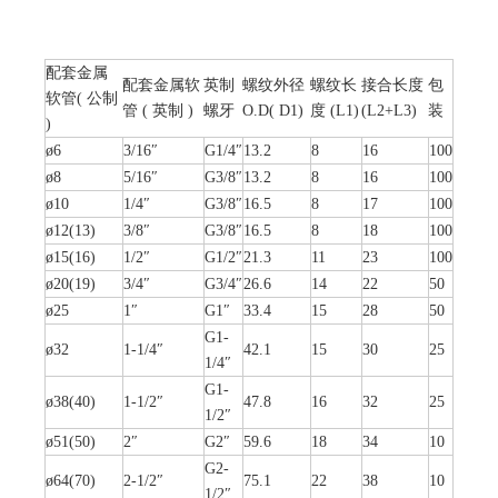
配套金属
配套金属软
英制
螺纹外径
螺纹长
接合长度
包
软管( 公制
管 ( 英制 )
螺牙
O.D( D1)
度 (L1)
(L2+L3)
装
)
ø6
3/16″
G1/4″
13.2
8
16
100
ø8
5/16″
G3/8″
13.2
8
16
100
ø10
1/4″
G3/8″
16.5
8
17
100
ø12(13)
3/8″
G3/8″
16.5
8
18
100
ø15(16)
1/2″
G1/2″
21.3
11
23
100
ø20(19)
3/4″
G3/4″
26.6
14
22
50
ø25
1″
G1″
33.4
15
28
50
G1-
ø32
1-1/4″
42.1
15
30
25
1/4″
G1-
ø38(40)
1-1/2″
47.8
16
32
25
1/2″
ø51(50)
2″
G2″
59.6
18
34
10
G2-
ø64(70)
2-1/2″
75.1
22
38
10
1/2″