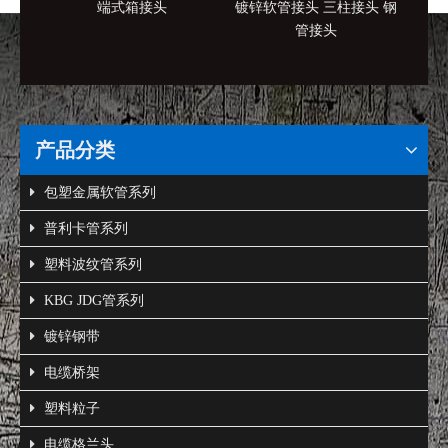
端式箱接头
镀锌软管接头 三柱接头 钢
接地
管接头
产品分类
包塑金属软管系列
普利卡管系列
塑料波纹管系列
KBG JDG管系列
镀锌钢带
电缆桥架
塑料粒子
电缆格兰头