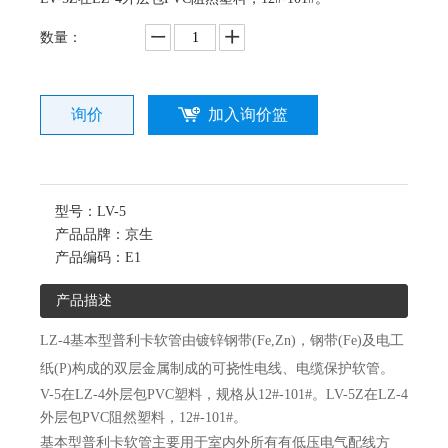
数量：
询价
加入询价篮
型号：
LV-5
产品品牌：
京生
产品编码：
E1
产品描述
LZ-4基本型普利卡软管由镀锌钢带(Fe,Zn)，钢带(Fe)及电工
纸(P)构成的双层金属制成的可挠性电线、电缆保护软管。
V-5在LZ-4外层包PVC塑料，规格从12#-101#。
LV-5Z在LZ-4
外层包PVC阻然塑料，12#-101#。
基本型普利卡软管主要用于室内外所有有低压电气配线方