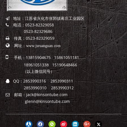
地址：江苏省兴化市张郭镇蒋庄工业园区

电话：0523-82329058

0523-82329686
传真：0523-82329059


网址：
www.jsruanguan.com

手机：13815904675 15861051181
18961051338 15190648466
（以上微信同号）
QQ：
2853990316 2853990311

2853990310 2853990312
邮箱：
jack@kinsontube.com

glenn@kinsontube.com