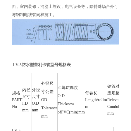
面，室内装修，混凝土埋设，电气设备等，除特殊场合外可
与钢制电线管同样施工。
L
V-5防水型普利卡管型号规格表
电线
对应
外径尺
钢管对
乙烯层厚度
内径
外径
格
寸公差
规格
每卷长
应规格
O.D
尺寸
尺寸
relev
PART
OD
Length/rollm
Relevant
I.D
O.D
cond
Thickness
No
m
Condult
Tolerance
mm
mm
eiect
ofPVC(min)mm
mm
mm
wire
mm
LV-5