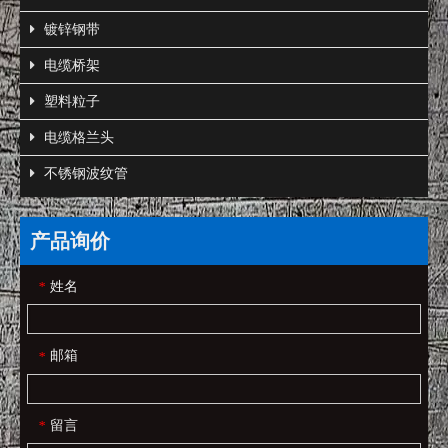
镀锌钢带
电缆桥架
塑料粒子
电缆格兰头
不锈钢波纹管
产品询价
姓名
*
邮箱
*
留言
*