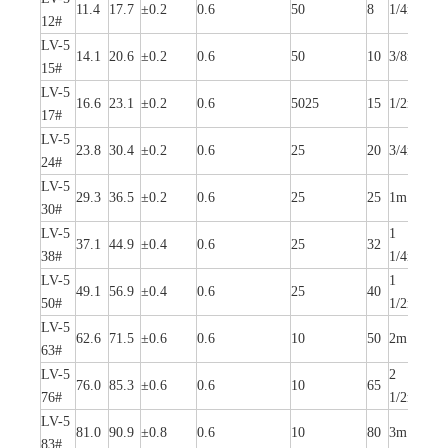
11.4
17.7
±0.2
0.6
50
8
1/4m
13
12#
LV-5
14.1
20.6
±0.2
0.6
50
10
3/8m
16
15#
LV-5
16.6
23.1
±0.2
0.6
5025
15
1/2m
19
17#
LV-5
23.8
30.4
±0.2
0.6
25
20
3/4m
25
24#
LV-5
1
29.3
36.5
±0.2
0.6
25
25
1m
32
30#
LV-5
1
1
37.1
44.9
±0.4
0.6
25
32
38
38#
1/4m
LV-5
1
49.1
56.9
±0.4
0.6
25
40
51
50#
1/2m
LV-5
2
62.6
71.5
±0.6
0.6
10
50
2m
64
63#
LV-5
2
76.0
85.3
±0.6
0.6
10
65
76
76#
1/2m
LV-5
81.0
90.9
±0.8
0.6
10
80
3m
83#